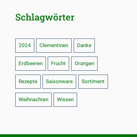
und
einen
Schlagwörter
guten
Rutsch
ins
Jahr
2024
Clementinen
Danke
2024
Erdbeeren
Frucht
Orangen
Rezepte
Saisonware
Sortiment
Weihnachten
Wissen